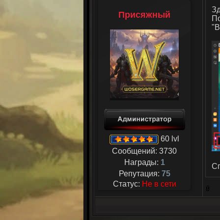
Зд
Присяжный
По
"В
60 lvl
Сообщений:
3730
Награды:
1
Сп
Репутация:
75
Статус:
Не в сети