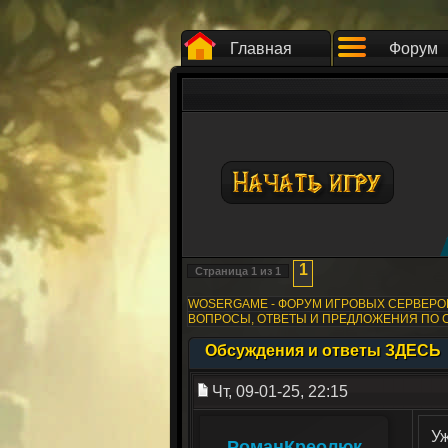
Главная
Форум
1
Страница
1
из
1
WOSERGAME - ФОРУМ ИГРОВЫХ СЕРВЕР
ВОПРОСЫ, ОТВЕТЫ И ПРЕДЛОЖЕНИЯ ПО 
Обсуждения и ответы ЗДЕСЬ
Чт, 09-01-25, 22:15
У
РоманКреолюк