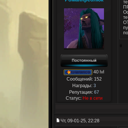
т
П
Ос
т
О
пу
по
40 lvl
Сообщений:
152
Награды:
3
Репутация:
67
Статус:
Не в сети
Чт, 09-01-25, 22:28