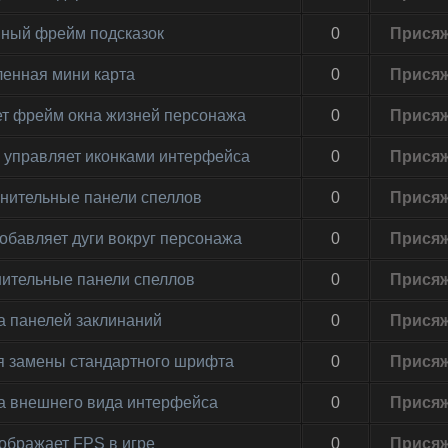
енный фрейм подсказок
0
Прися
ленная мини карта
0
Прися
няет фрейм окна жизней персонажа
0
Прися
он управляет иконками интерфейса
0
Прися
олнительные панели спеллов
0
Прися
добавляет дуги вокруг персонажа
0
Прися
лнительные панели спеллов
0
Прися
на панелей заклинаний
0
Прися
для замены стандартного шрифта
0
Прися
на внешнего вида интерфейса
0
Прися
тображает FPS в игре
0
Прися