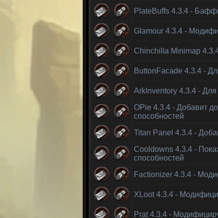
PlateBuffs 4.3.4 - Баф
Glamour 4.3.4 - Моди
Chinchilla Minimap 4.3
ButtonFacade 4.3.4 - 
ArkInventory 4.3.4 - 
OPie 4.3.4 - Добавит 
способностей
Titan Panel 4.3.4 - До
Cooldowns 4.3.4 - Пок
способностей
Factionizer 4.3.4 - М
XLoot 4.3.4 - Модифиц
Prat 4.3.4 - Модифицир