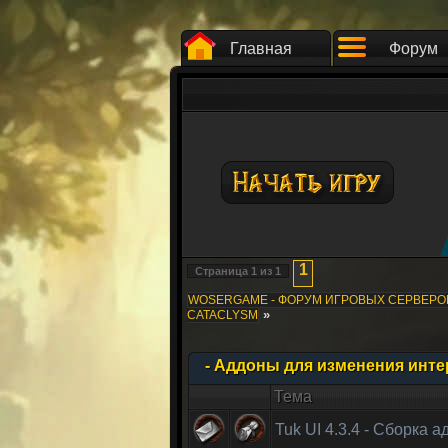
Главная
Форум
1
Страница
1
из
1
WOSERGAME - ФОРУМ ИГРОВЫХ СЕРВЕР
»
CATACLYSM
- Аддоны для изменения инт
Тема
Tuk UI 4.3.4 - Сборка 