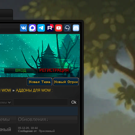
ВХОД
РЕГИСТРАЦИЯ
»
Ы WOW
АДДОНЫ ДЛЯ WOW :
темы
Обновления
↓
05-12-20, 18:44
жный
Сообщение от:
Присяжный