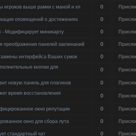
фы игроков выше рамки с маной и хп
0
Прися
фикация оповещений о достижениях
0
Прися
.4 - Модифицирует миникарту
0
Прися
Для преображения панелей заклинаний
0
Прися
Для замены интерфейса Ваших сумок
0
Прися
дополнительные кнопки для
0
Прися
бавит новую панель для плагинов
0
Прися
ажет время восстановления
0
Прися
одифицированное окно репутации
0
Прися
ированное окно для сбора лута
0
Прися
ует стандартный чат
0
Прися