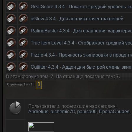
GearScore 4.3.4 - Покажет средний уровень э
oGlow 4.3.4 - Для анализа качества вещей
RatingBuster 4.3.4 - Для сравнения характери
True Item Level 4.3.4 - Отображает средний у
Fizzle 4.3.4 - Прочность экипировки в процент
Outfitter 4.3.4 - Аддон для быстрой смены эки
В этом форуме тем:
7
. На странице показано тем:
7
.
1
Страница
1
из
1
Пользователи, посетившие нас сегодня:
Andrelius
,
alchemic78
,
panica00
,
EpohaChudes
,