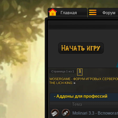
Главная
Форум
1
Страница
1
из
1
WOSERGAME - ФОРУМ ИГРОВЫХ СЕРВЕР
»
THE LICH KING
- Аддоны для профессий
Тема
Molinari 3.3 - Вспомо