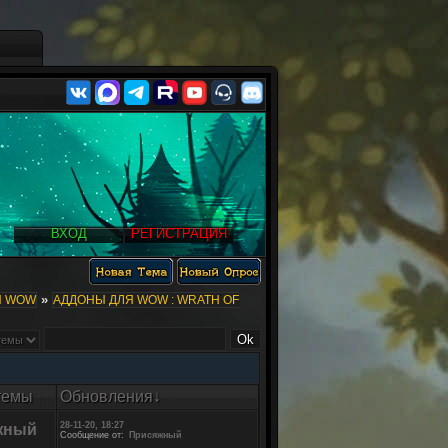
ВХОД
РЕГИСТРАЦИЯ
»
Ы WOW
АДДОНЫ ДЛЯ WOW : WRATH OF
темы
Обновления
↓
28-11-20, 18:27
жный
Сообщение от:
Присяжный