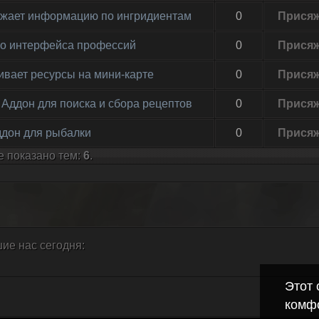
ражает информацию по ингридиентам
0
Прися
окно интерфейса профессий
0
Прися
живает ресурсы на мини-карте
0
Прися
 - Аддон для поиска и сбора рецептов
0
Прися
Аддон для рыбалки
0
Прися
е показано тем:
6
.
ие нас сегодня:
Этот 
комф