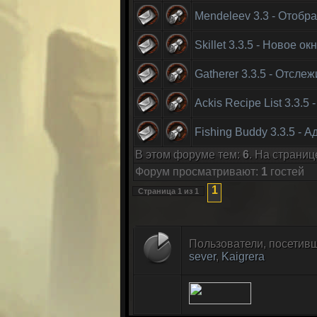
Mendeleev 3.3 - Отоб
Skillet 3.3.5 - Новое 
Gatherer 3.3.5 - Отсле
Ackis Recipe List 3.3.5
Fishing Buddy 3.3.5 - 
В этом форуме тем:
6
. На страниц
Форум просматривают:
1
гостей
1
Страница
1
из
1
Пользователи, посетивш
sever
,
Kaigrera