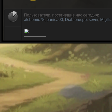
Пользователи, посетившие нас сегодня:
alchemic78
,
panica00
,
Diabloruspb
,
sever
,
Miglli
,