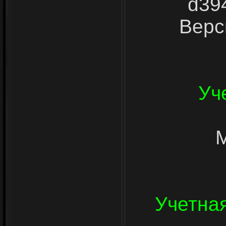
d39
Верс
Уч
M
Учетна