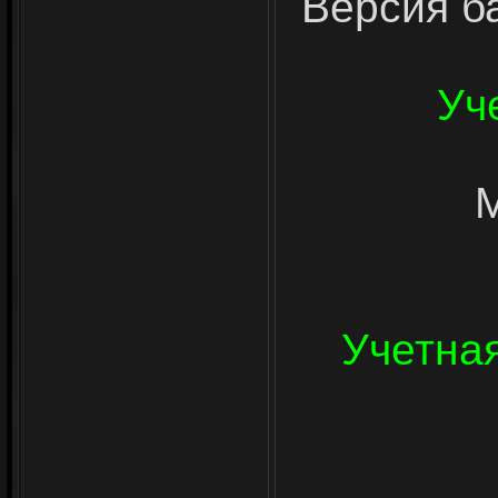
Версия б
Уч
M
Учетна