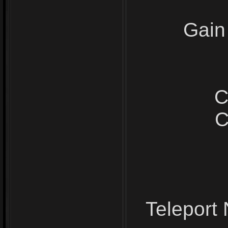
Gain
C
C
Teleport