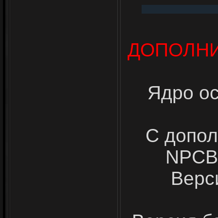
ДОПОЛНИ
Ядро ос
С допо
NPCBo
Верси