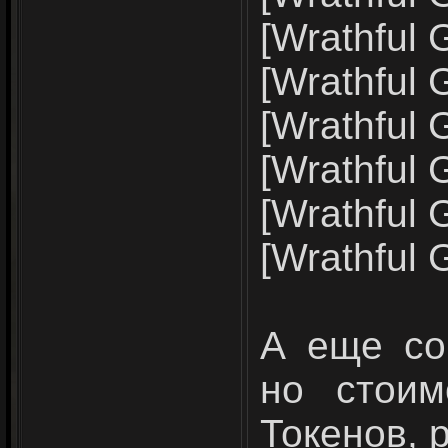
[Wrathful 
[Wrathful G
[Wrathful 
[Wrathful 
[Wrathful G
[Wrathful 
А еще со
но стоим
Токенов, р