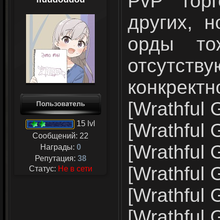
PvP торг
других, 
орды то
отсутст
конкректн
[Wrathful G
15 lvl
[Wrathful 
Сообщений:
22
[Wrathful G
Награды:
0
Репутация:
38
[Wrathful 
Статус:
Не в сети
[Wrathful G
[Wrathful 