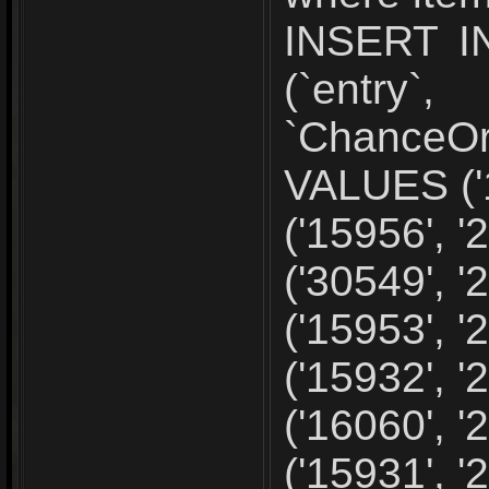
INSERT IN
(`en
`ChanceOr
VALUES ('1
('15956', '2
('30549', '2
('15953', '2
('15932', '2
('16060', '2
('15931', '2