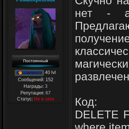
Скучно н
нет - а
Предла
получ
классиче
магическ
40 lvl
развлечен
Сообщений:
152
Награды:
3
Репутация:
67
Код:
Статус:
Не в сети
DELETE FR
where item