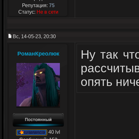
Репутация:
75
Статус:
Не в сети
Вс, 14-05-23, 20:30
Ну так чт
РоманКреолюк
рассчиты
опять нич
40 lvl