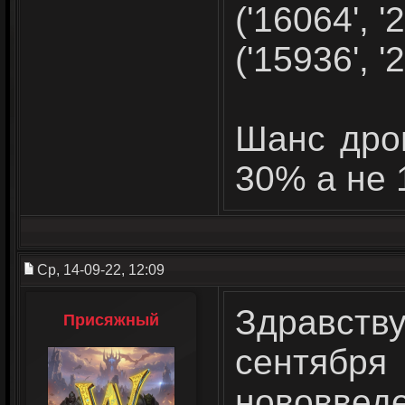
('16064', '2
('15936', '2
Шанс дро
30% а не 
Ср, 14-09-22, 12:09
Здравств
Присяжный
сентя
нововвед