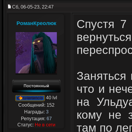
Сб, 06-05-23, 22:47
Спустя 7
РоманКреолюк
верну
переспроси
Заняться 
что и неч
40 lvl
на Ульду
Сообщений:
152
кому не 
Награды:
3
Репутация:
67
там по лег
Статус:
Не в сети