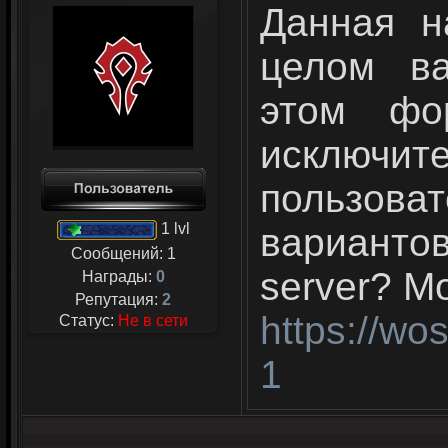
Данная н
целом в
этом фо
исключи
пользов
1 lvl
варианто
Сообщений:
1
server? М
Награды:
0
Репутация:
2
https://wo
Статус:
Не в сети
1