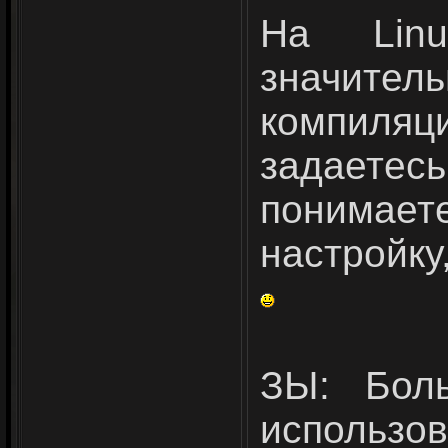
На Linu
значит
компиляц
задаетес
понимаете
настройку
ЗЫ: Бол
использо