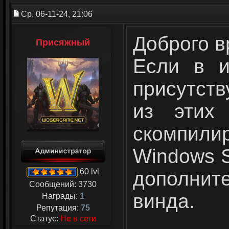
Ср, 06-11-24, 21:06
Доброго в
Присяжный
Если в и
присутств
из этих
скомпилир
Windows S
60 lvl
дополните
Сообщений:
3730
винда.
Награды:
1
Репутация:
75
Статус:
Не в сети