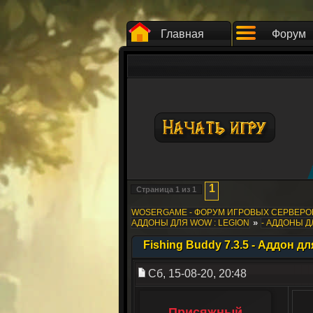
Главная
Форум
1
Страница
1
из
1
WOSERGAME - ФОРУМ ИГРОВЫХ СЕРВЕР
»
АДДОНЫ ДЛЯ WOW : LEGION
- АДДОНЫ 
Fishing Buddy 7.3.5 - Аддон д
Сб, 15-08-20, 20:48
Присяжный