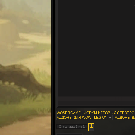
WOSERGAME - ФОРУМ ИГРОВЫХ СЕРВЕР
»
АДДОНЫ ДЛЯ WOW : LEGION
- АДДОНЫ 
1
Страница
1
из
1