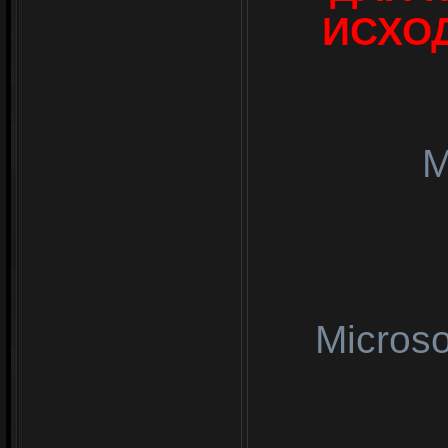
ИСХО
M
Microso