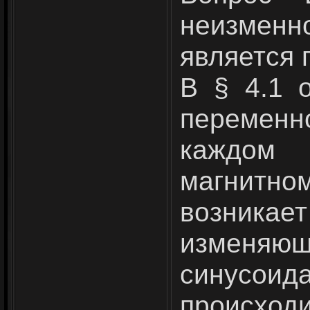
неизменно
является п
В § 4.1 
переменн
каждом
магнитном
возник
изменяю
синусои
происх