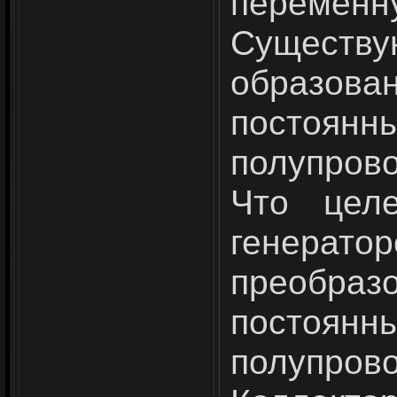
перемен
Существу
образова
постоянн
полупров
Что целе
генерато
преобраз
постоян
полупров