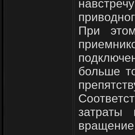
навстре
приводног
При это
приемнико
подключе
больше то
препят
Соответс
затраты 
вращение 