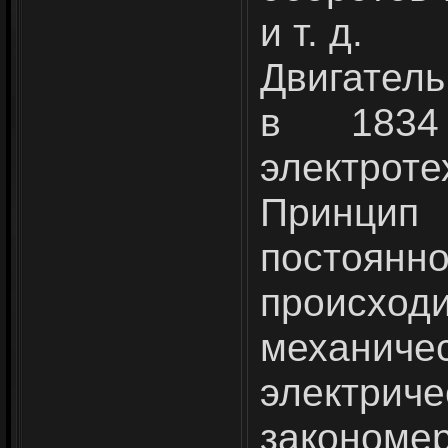
и т. д.
Двигатель
в 1834
электроте
Принцип
постоянн
происх
механ
электрич
закономер