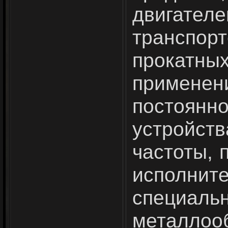
двигат
транспор
про­ка
примен
постоянн
устройств
частоты, 
исполните
специа
металло