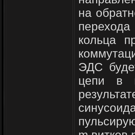
на обратн
перехода
кольца п
коммутаци
ЭДС буде
цепи в 
результа
синусо
пульсирую
m витков 