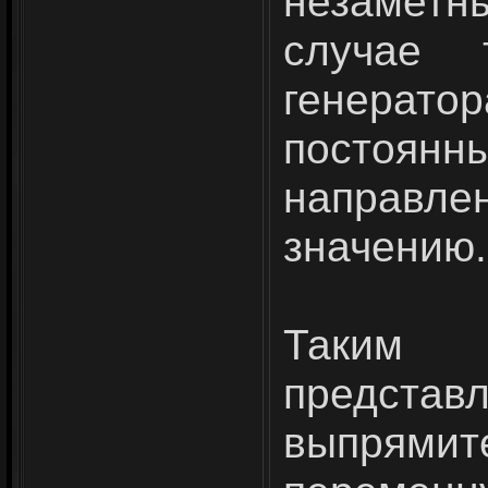
незаметн
случае
генера
постоя
направле
значению.
Таким 
представ
выпрям