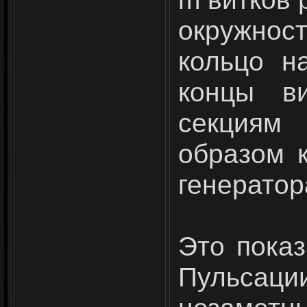
окруж­нос
кольцо н
концы ви
секциям
образом 
генератор
Это показ
Пульса