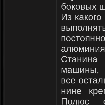
боковых щ
Из какого
выполн
постоянно
алюминия
Станина 
машины, 
все остал
нине кре
Полюс с