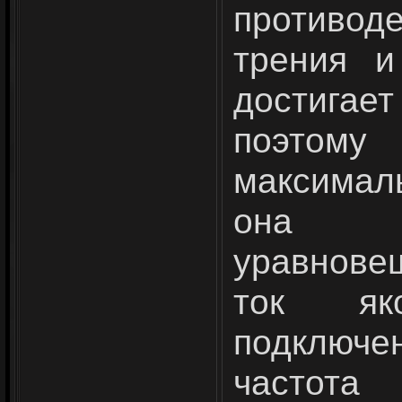
противод
трения и
достигае
поэтом
максимал
она п
уравнове
ток як
подключен
часто