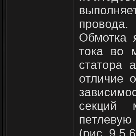
выполняе
провода.
Обмотка 
тока во 
статора 
отличие о
зависимо
секций 
петлевую
(рис. 9.5,