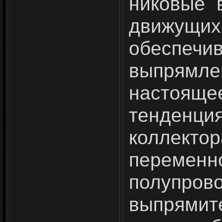
никовые 
движу
обеспеч
выпрямл
настоя
тенденци
коллек
перем
полупров
выпрям