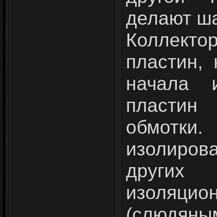
делают ша
Коллекто
пластин,
начала 
пластин 
обмотки.
изолиров
других
изоляц
(слюдяным