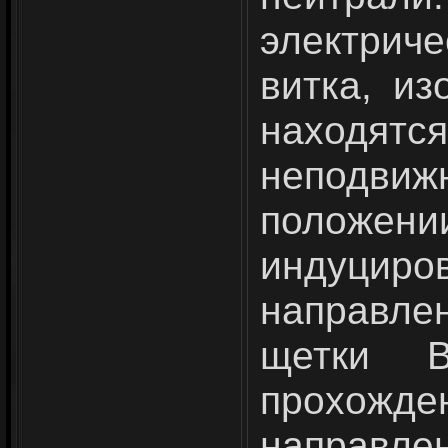
электрич
витка, из
наход
неподви
положе­ни
индуци
направл
щетки 
прохожде
направлен