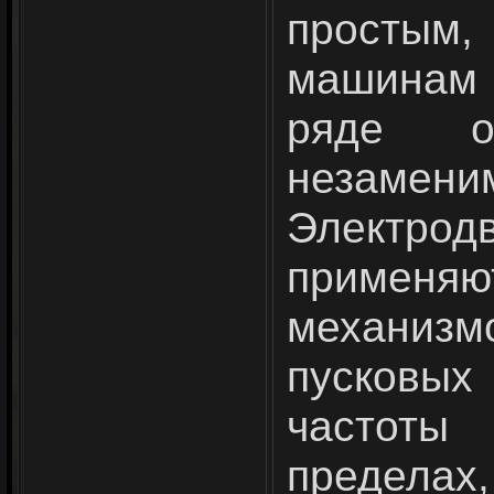
простым
машинам п
ряде о
незамени
Электрод
применяю
механиз
пусковых
частот
предел