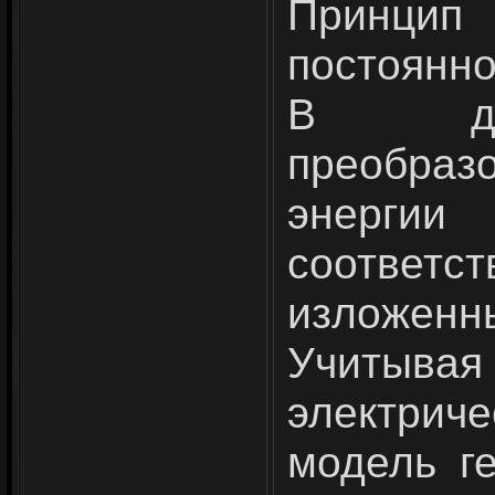
Принци
постоянно
В дви­
преобра
энерги
соответс
изложенны
Учитыва
электрич
модель ге