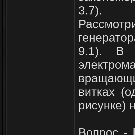
3.7).
Рассмот
генерато
9.1). В 
электро
вращающ
витках (о
рисунке) 
Вопрос - 