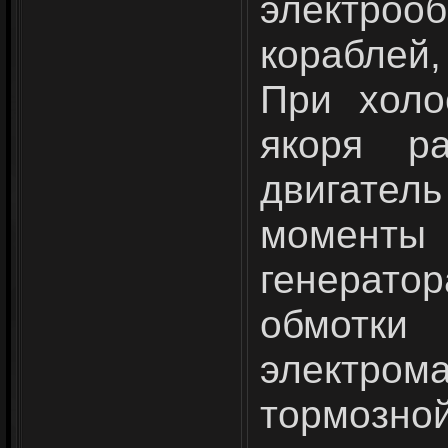
электроо
кораблей,
При холо
якоря р
двигате
моменты
генерато
обмотк
электром
тормозно