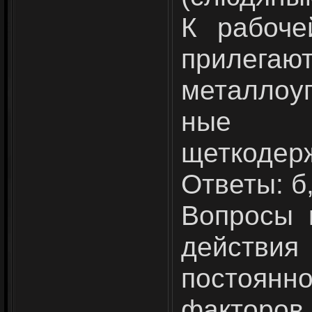
К рабоче
прилегаю
металлоу
ные 
щеткодер
Ответы: б, 
Вопросы 
действия
постоянн
факторов