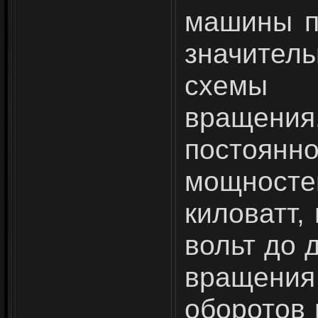
машины по
значитель
схемы р
вращен
постоян
мощностей
киловатт,
вольт до 
вра­щения
оборотов 