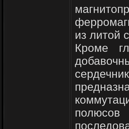
магнитоп
ферромаг
из литой 
Кроме гл
добаво
сердечни
предназн
коммутац
полю
последова