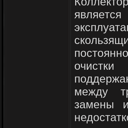
Коллекто
является
эксплуат
сколь­з
постоянн
очистк
поддержа
между тр
замены и
недостат