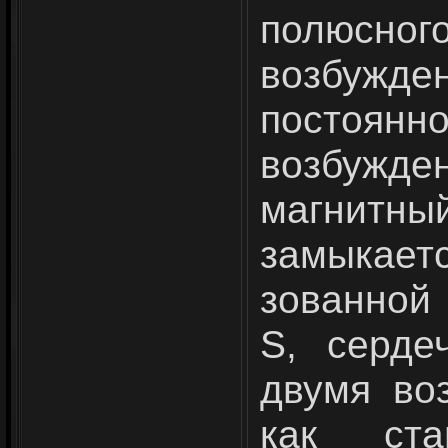
полюсног
возбужд
постоян
возбужде
магнитны
замыкаетс
зованной
S, серде
двумя во
как ста