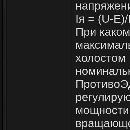
напряжени
Iя = (U-Е)/
При како
максимал
холостом
номинальн
Противо
регули
мощност
вращ