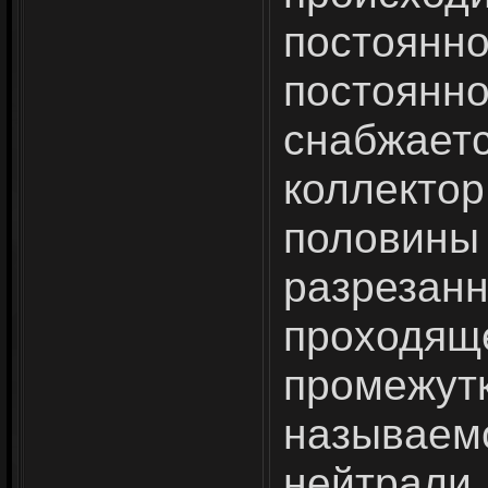
постоянн
постоя
снабжаетс
коллекто
полови
разреза
проход
промежут
называ
нейтра