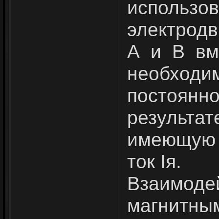
исполь
электродв
А и В вм
необходи
постоян
результа
имеющую с
ток Iя.
Взаимод
магнитн