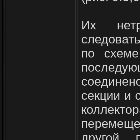
Их нетр
следовать
по схеме
послед
соедине
секции и 
коллекто
перемещ
другой 