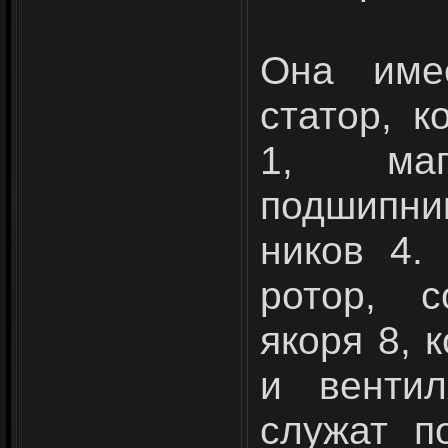
Она имее
статор, к
1, маг
подшипни
ников 4.
ротор, с
якоря 8, 
и венти­
служат п