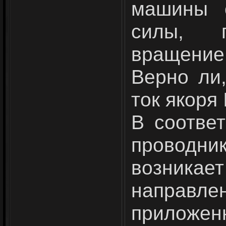
машины с
силы, 
вращение
Верно ли,
ток якоря I
В соответ
провод
возни
направле
прилож