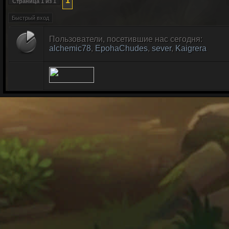
1
Страница
1
из
1
Пользователи, посетившие нас сегодня:
alchemic78
,
EpohaChudes
,
sever
,
Kaigrera