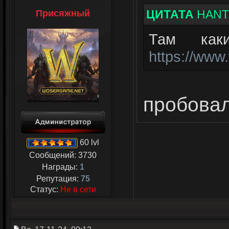
ЦИТАТА
HANT
Присяжный
Там как
https://ww
пробовал
60 lvl
Сообщений:
3730
Награды:
1
Репутация:
75
Статус:
Не в сети