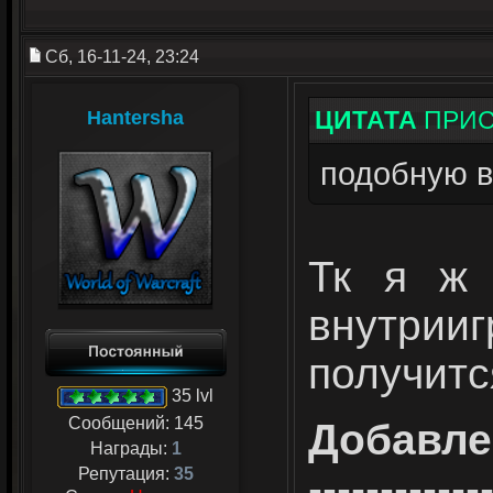
Сб, 16-11-24, 23:24
ЦИТАТА
ПРИ
Hantersha
подобную 
Тк я ж 
внутрии
получитс
35 lvl
Сообщений:
145
Добавле
Награды:
1
Репутация:
35
------------