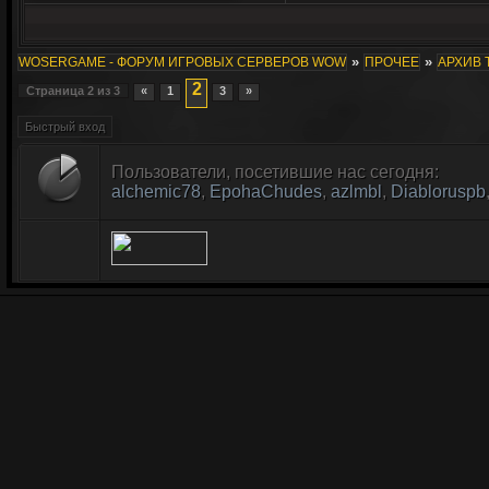
»
»
WOSERGAME - ФОРУМ ИГРОВЫХ СЕРВЕРОВ WOW
ПРОЧЕЕ
АРХИВ 
2
Страница
2
из
3
«
1
3
»
Пользователи, посетившие нас сегодня:
alchemic78
,
EpohaChudes
,
azlmbl
,
Diabloruspb