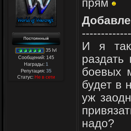
прям
Добавле
------------
И я так
35 lvl
раздать 
Сообщений:
145
Награды:
1
боевых м
Репутация:
35
Статус:
Не в сети
будет в 
уж заод
привязат
надо?