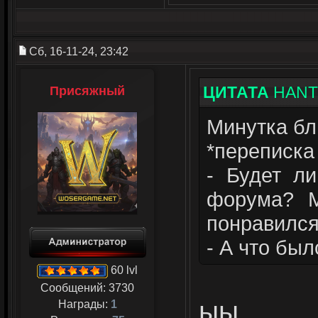
Сб, 16-11-24, 23:42
ЦИТАТА
HANT
Присяжный
Минутка бл
*переписка
- Будет ли
форума? М
понравился
- А что был
- повышени
60 lvl
Сообщений:
3730
ыы
Награды:
1