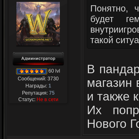
Понятно, 
будет ге
внутриигро
такой ситу
В пандар
60 lvl
Сообщений:
3730
магазин 
Награды:
1
и также 
Репутация:
75
Статус:
Не в сети
Их попр
Нового Г