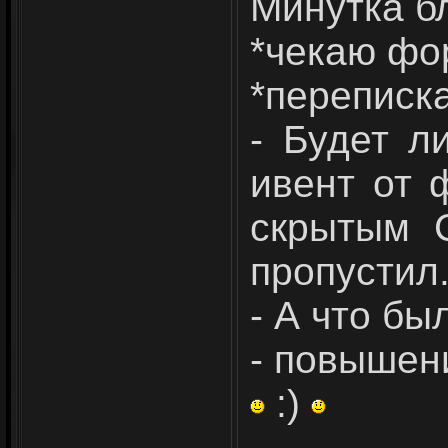
Минутка б
*чекаю ф
*переписк
- Будет л
ивент от 
скрытым 
пропустил
- А что бы
- повышени
:)