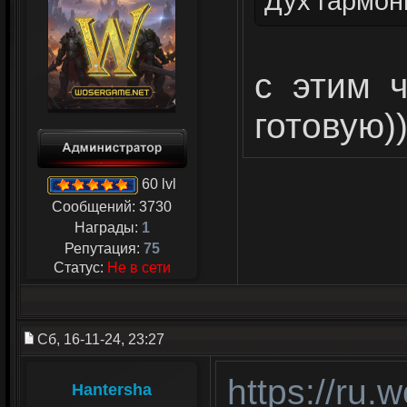
Дух гармон
с этим 
готовую)
60 lvl
Сообщений:
3730
Награды:
1
Репутация:
75
Статус:
Не в сети
Сб, 16-11-24, 23:27
https://ru
Hantersha