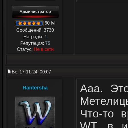
60 lvl
Сообщений:
3730
Награды:
1
Репутация:
75
Статус:
Не в сети
Вс, 17-11-24, 00:07
Ааа. Эт
Hantersha
Метелиц
Что-то 
WT, в и