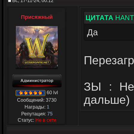
Вс, 17-11-24, 00:12
ЦИТАТА
HANT
Присяжный
Да
Перезагр
ЗЫ : Не
60 lvl
дальше)
Сообщений:
3730
Награды:
1
Репутация:
75
Статус:
Не в сети