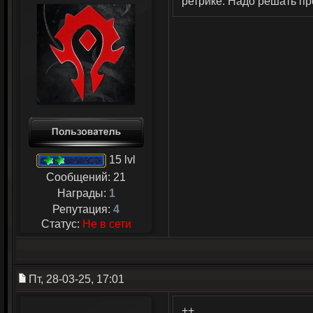
ретрике. Надо решать пр
15 lvl
Сообщений:
21
Награды:
1
Репутация:
4
Статус:
Не в сети
Пт, 28-03-25, 17:01
++