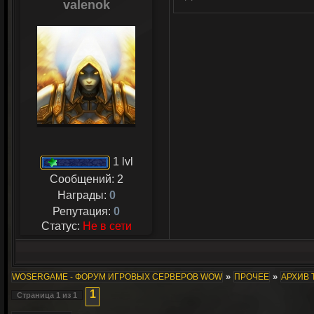
valenok
1 lvl
Сообщений:
2
Награды:
0
Репутация:
0
Статус:
Не в сети
»
»
WOSERGAME - ФОРУМ ИГРОВЫХ СЕРВЕРОВ WOW
ПРОЧЕЕ
АРХИВ 
1
Страница
1
из
1