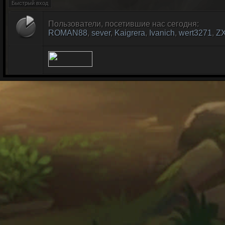
Пользователи, посетившие нас сегодня:
ROMAN88
,
sever
,
Kaigrera
,
Ivanich
,
wert3271
,
Z