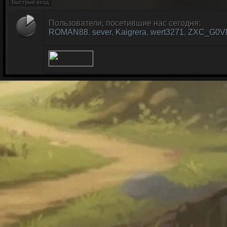
Пользователи, посетившие нас сегодня:
ROMAN88
,
sever
,
Kaigrera
,
wert3271
,
ZXC_G0V