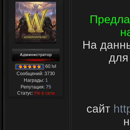
Предла
н
На данн
для
60 lvl
Сообщений:
3730
Награды:
1
Репутация:
75
Статус:
Не в сети
сайт
htt
н