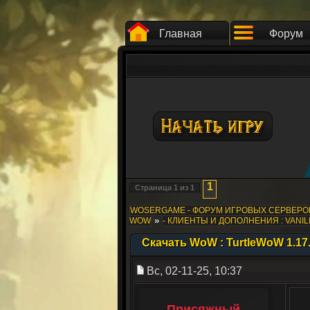
Главная
Форум
1
Страница
1
из
1
WOSERGAME - ФОРУМ ИГРОВЫХ СЕРВЕР
»
WOW
- КЛИЕНТЫ И ДОПОЛНЕНИЯ : VANIL
Скачать WoW : TurtleWoW 1.17.2
Вс, 02-11-25, 10:37
Присяжный