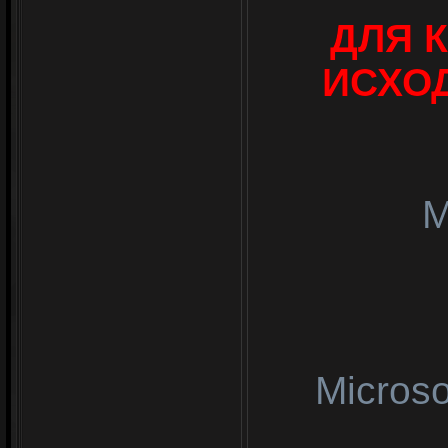
ДЛЯ 
ИСХО
M
Microso