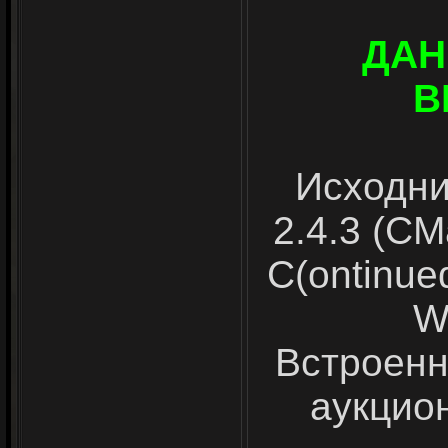
ДАН
В
Исходни
2.4.3 (CM
C(ontinue
W
Встроенн
аукцион