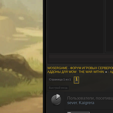
WOSERGAME - ФОРУМ ИГРОВЫХ СЕРВЕР
»
АДДОНЫ ДЛЯ WOW : THE WAR WITHIN
- 
1
Страница
1
из
1
Пользователи, посетивш
sever
,
Kaigrera