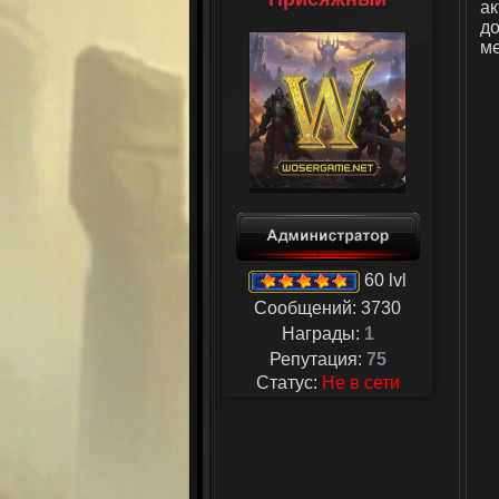
ак
д
ме
60 lvl
Сообщений:
3730
Награды:
1
Репутация:
75
Статус:
Не в сети