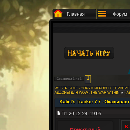
Главная
Форум
1
Страница
1
из
1
WOSERGAME - ФОРУМ ИГРОВЫХ СЕРВЕР
»
АДДОНЫ ДЛЯ WOW : THE WAR WITHIN
- 
Kaliel's Tracker 7.7 - Оказы
Пт, 20-12-24, 19:05
Ka
Присяжный