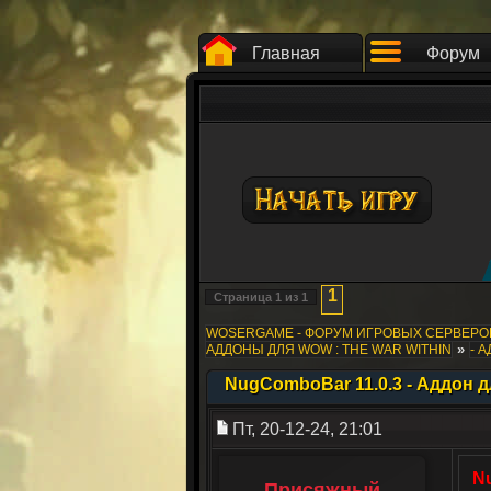
Главная
Форум
1
Страница
1
из
1
WOSERGAME - ФОРУМ ИГРОВЫХ СЕРВЕР
»
АДДОНЫ ДЛЯ WOW : THE WAR WITHIN
- 
NugComboBar 11.0.3 - Аддон 
Пт, 20-12-24, 21:01
N
Присяжный