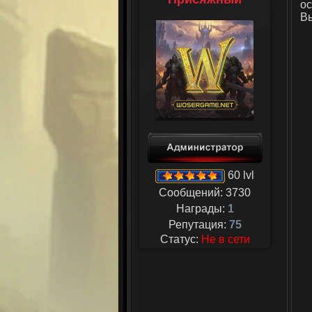
ос
Вы
60 lvl
Сообщений:
3730
Награды:
1
Репутация:
75
Статус:
Не в сети