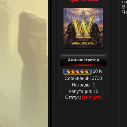
па
В 
Чт
60 lvl
Сообщений:
3730
Награды:
1
Репутация:
75
Статус:
Не в сети