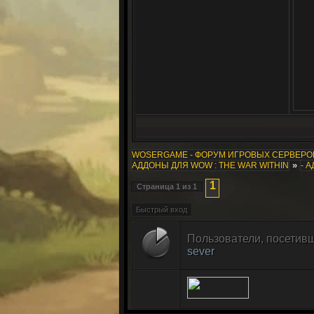
WOSERGAME - ФОРУМ ИГРОВЫХ СЕРВЕР
»
АДДОНЫ ДЛЯ WOW : THE WAR WITHIN
- 
1
Страница
1
из
1
Пользователи, посетивш
sever