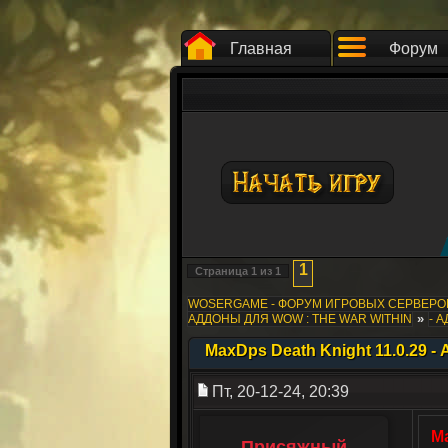
Главная
Форум
1
Страница
1
из
1
WOSERGAME - ФОРУМ ИГРОВЫХ СЕРВЕР
»
АДДОНЫ ДЛЯ WOW : THE WAR WITHIN
- 
MaxDps Death Knight 11.0.29 
Пт, 20-12-24, 20:39
Ma
Присяжный