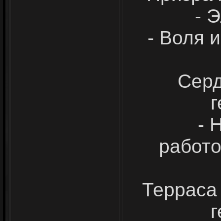
- 
- Воля 
Серд
г
- 
работо
Терраса
г