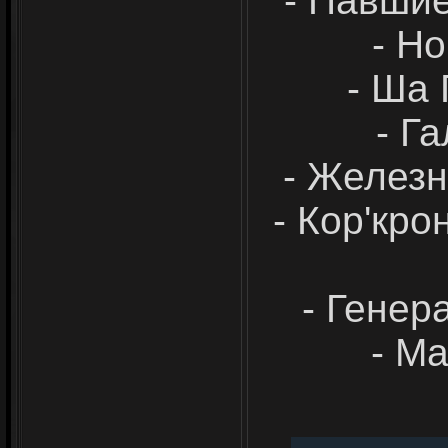
- Павшие
- Н
- Ша
- Г
- Железн
- Кор'кр
- Генер
- М