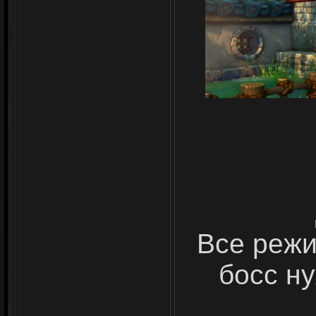
Все режи
босс н