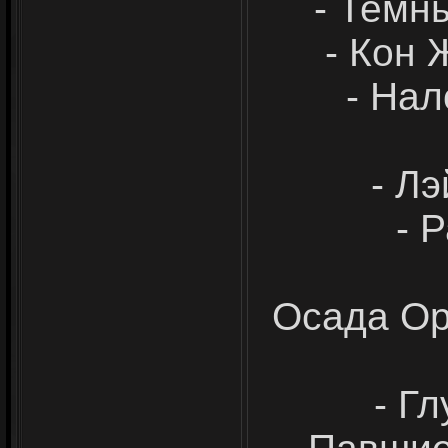
- Темн
- Кон 
- На
- Л
- 
Осада Ор
- Г