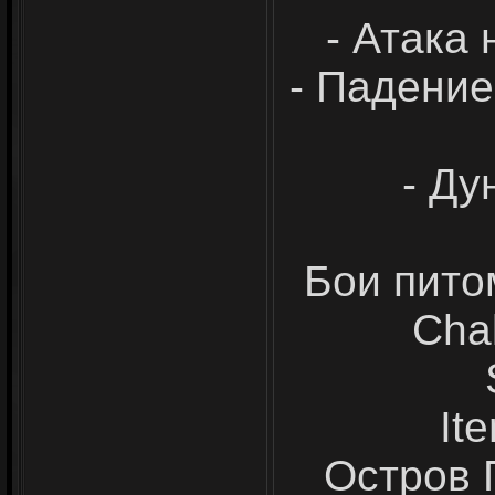
- Атака 
- Падение
- Ду
Бои пито
Cha
It
Остров 