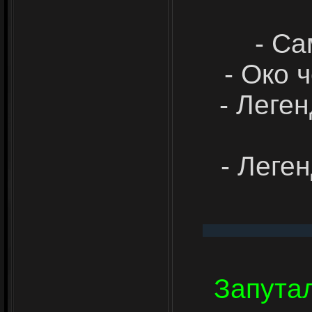
- Са
- Око 
- Леге
- Леге
Запута