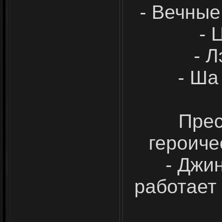
- Вечные
- 
- 
- Ша
Прес
героиче
- Джи
работает 