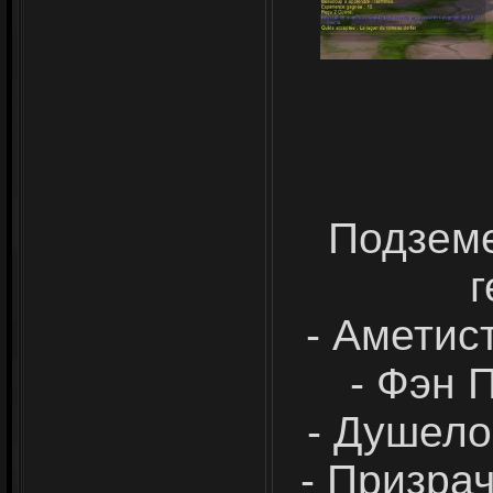
Подземе
г
- Аметис
- Фэн 
- Душело
- Призра