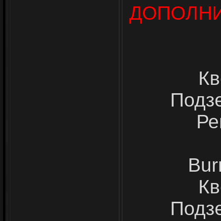
Д
ОПОЛН
Кв
Подз
Ре
Bur
Кв
Подз