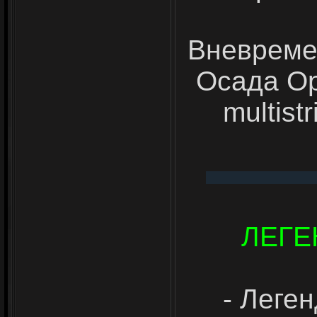
Вневреме
Осада Ор
multist
ЛЕГЕ
- Леге