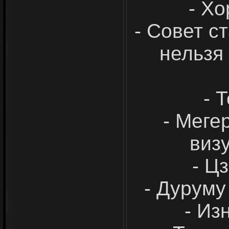
- Х
- Совет с
нельзя
- 
- Меге
виз
- Ц
- Дуруму
- Из