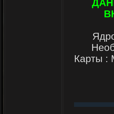
ДАН
В
Ядро
Необ
Карты :