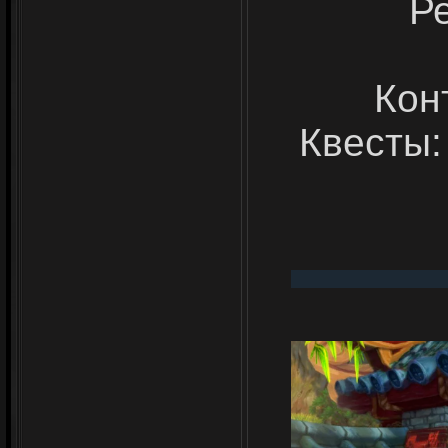
Р
Конт
Квесты: