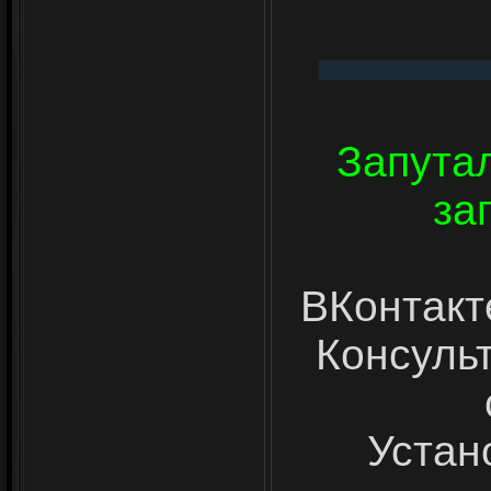
Запута
за
ВКонтакт
Консуль
Устан