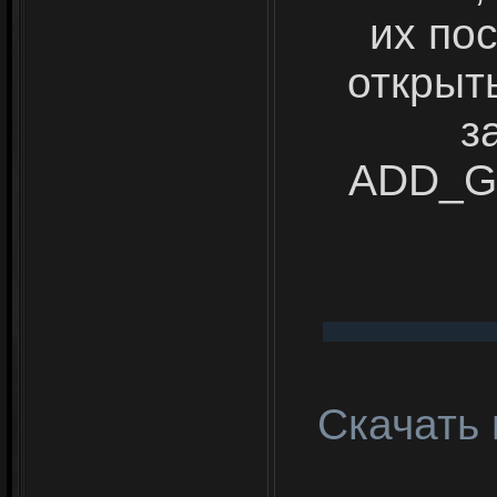
их по
открыт
з
ADD_G
Скачать 