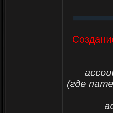
Создани
accou
(где name
a