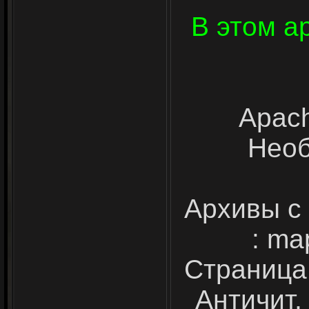
В этом а
Apac
Необ
Архивы с
: ma
Страница
Античит,