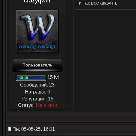
crazyqwer
и так все акаунты
15 lvl
Сообщений:
23
Награды:
0
Репутация:
15
Статус:
Не в сети
Пн, 05-05-25, 16:11