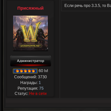
Если речь про 3.3.5, то 
Присяжный
60 lvl
Сообщений:
3730
Награды:
1
Репутация:
75
Статус:
Не в сети