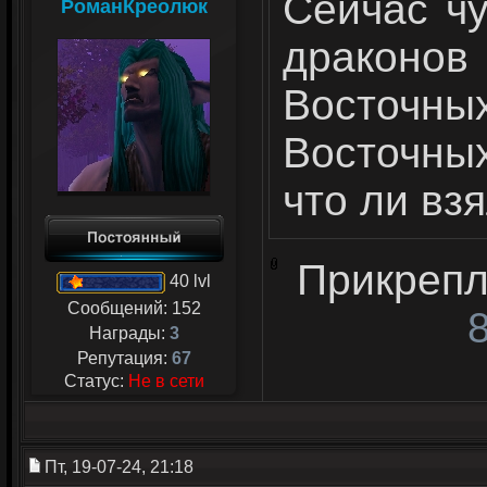
Сейчас чу
РоманКреолюк
драконов
Восточ
Восточны
что ли вз
Прикреп
40 lvl
Сообщений:
152
Награды:
3
Репутация:
67
Статус:
Не в сети
Пт, 19-07-24, 21:18