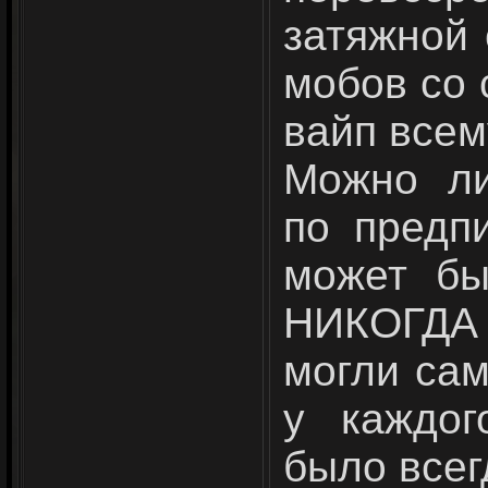
затяжной 
мобов со 
вайп всем
Можно ли
по предп
может бы
НИКОГДА 
могли сам
у каждо
было всег