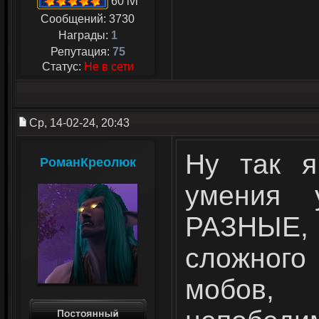
60 lvl
Сообщений:
3730
Награды:
1
Репутация:
75
Статус:
Не в сети
Ср, 14-02-24, 20:43
Ну так я
РоманКреолюк
умения 
РАЗНЫЕ, 
сложного
мобов,