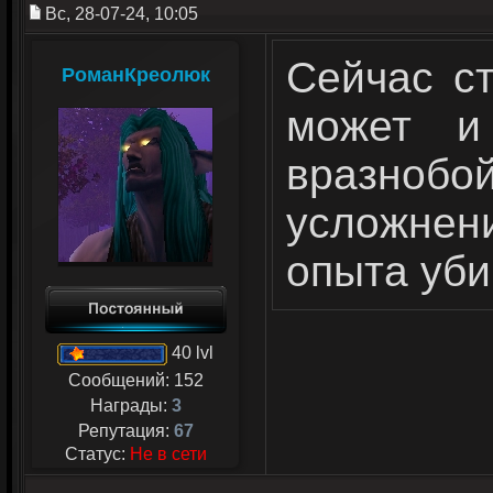
Вс, 28-07-24, 10:05
Сейчас ст
РоманКреолюк
может и
вразнобой
усложне
опыта уби
40 lvl
Сообщений:
152
Награды:
3
Репутация:
67
Статус:
Не в сети