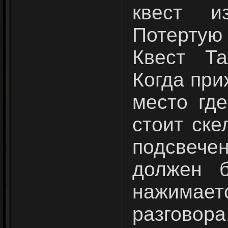
квест и
Потерту
Квест Та
Когда при
место гд
стоит ск
подсвече
должен 
нажим
разговора