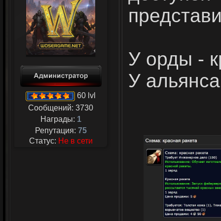
представи
У орды - 
У альянса 
60 lvl
Сообщений:
3730
Награды:
1
Репутация:
75
Статус:
Не в сети