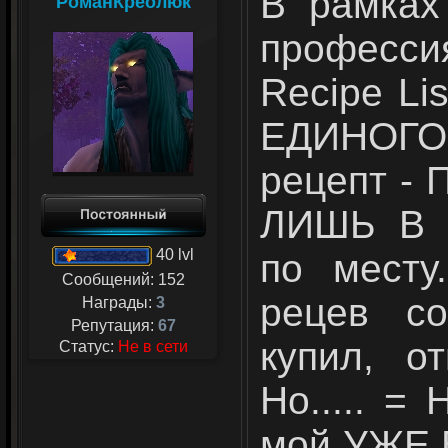
В рамках
РоманКреолюк
професси
Recipe Li
ЕДИНОГО 
рецепт -
ЛИШЬ В 
40 lvl
по месту
Сообщений:
152
рецев со
Награды:
3
Репутация:
67
купил, о
Статус:
Не в сети
Но..... 
мой УЖЕ 