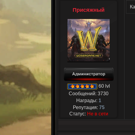
Ка
Присяжный
60 lvl
Сообщений:
3730
Награды:
1
Репутация:
75
Статус:
Не в сети