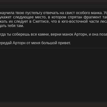
научила твою пустельгу отвечать на свист особого манка. У
укажет следующее место, в котором спрятан фрагмент та
кать их следует в Скеттисе, что в юго-восточной части лес
ать тебя там.
гда ты соберешь все камни, верни манок Арторн, и она поза
редай Арторн от меня большой привет.