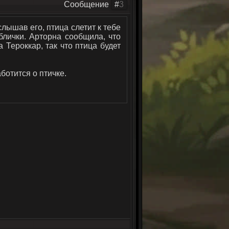
Сообщение
#
3
слышав его, птица слетит к тебе
блички. Арторна сообщила, что
а Тероккар, так что птица будет
ботится о птичке.