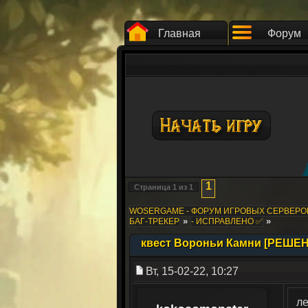
Главная
Форум
1
Страница
1
из
1
WOSERGAME - ФОРУМ ИГРОВЫХ СЕРВЕР
»
»
БАГ-ТРЕКЕР
- ИСПРАВЛЕНО ✅
квест Вороньи Камни [РЕШЕ
Вт, 15-02-22, 10:27
ле