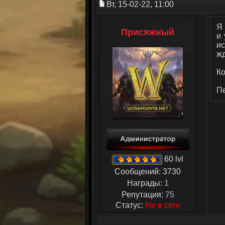
Вт, 15-02-22, 11:00
Я 
Присяжный
и 
ис
жд
Ко
Пе
60 lvl
Сообщений:
3730
Награды:
1
Репутация:
75
Статус:
Не в сети