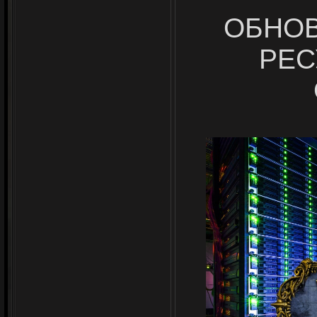
ОБНОВ
РЕС