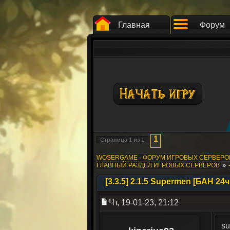
Главная
Форум
1
Страница
1
из
1
WOSERGAME - ФОРУМ ИГРОВЫХ СЕРВЕР
»
ГЛАВНЫЙ РАЗДЕЛ ИГРОВЫХ СЕРВЕРОВ
[3.3.5] 2.1.5 Supermen [БАН 24ч
Чт, 19-01-23, 21:12
s