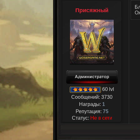
Бл
Присяжный
Ож
60 lvl
Сообщений:
3730
Награды:
1
Репутация:
75
Статус:
Не в сети