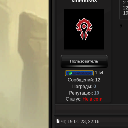
kinerius93
2.
22
19
1 lvl
Сообщений:
12
Награды:
0
Репутация:
10
Статус:
Не в сети
Чт, 19-01-23, 22:16