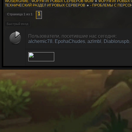
»
WOSERGAME - ФОРУМ ИГРОВЫХ СЕРВЕРОВ WOW
ФОРУМ ИГРОВЫХ СЕ
»
ТЕХНИЧЕСКИЙ РАЗДЕЛ ИГРОВЫХ СЕРВЕРОВ
- ПРОБЛЕМЫ С ПЕРС
1
Страница
1
из
1
Пользователи, посетившие нас сегодня:
alchemic78
,
EpohaChudes
,
azlmbl
,
Diabloruspb
,