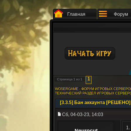
Главная
Форум
1
Страница
1
из
1
WOSERGAME - ФОРУМ ИГРОВЫХ СЕРВЕР
ТЕХНИЧЕСКИЙ РАЗДЕЛ ИГРОВЫХ СЕРВЕР
[3.3.5] Бан аккаунта [РЕШЕНО]
Сб, 04-03-23, 14:03
1.
Neurocut