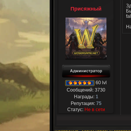
З
Присяжный
Бы
fa
На
60 lvl
Сообщений:
3730
Награды:
1
Репутация:
75
Статус:
Не в сети