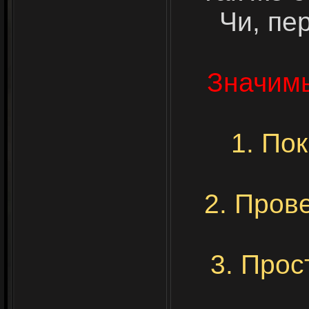
Чи, пе
Значим
1. По
2. Пров
3. Прос