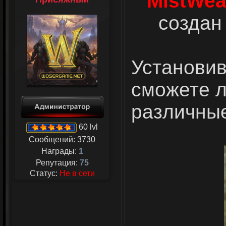
MistWea
создан
Установи
сможете л
различны
60 lvl
Сообщений:
3730
Награды:
1
Репутация:
75
Статус:
Не в сети