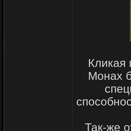
Кликая 
Монах б
спец
способнос
Так-же 