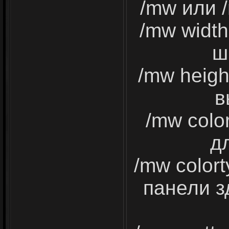
/mw или /
/mw width
ш
/mw heigh
в
/mw colo
д
/mw color
панели з