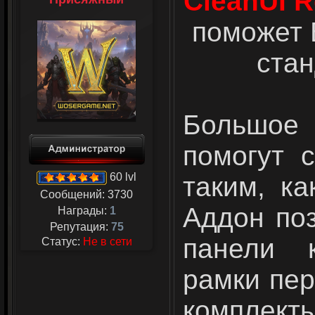
CleanUI R
поможет 
стан
Большое
помогут 
60 lvl
таким, ка
Сообщений:
3730
Аддон поз
Награды:
1
Репутация:
75
панели к
Статус:
Не в сети
рамки пер
комплект