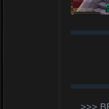
>>> В