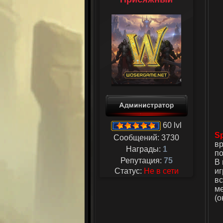
60 lvl
S
Сообщений:
3730
вр
Награды:
1
по
Репутация:
75
В 
иг
Статус:
Не в сети
вс
ме
(о