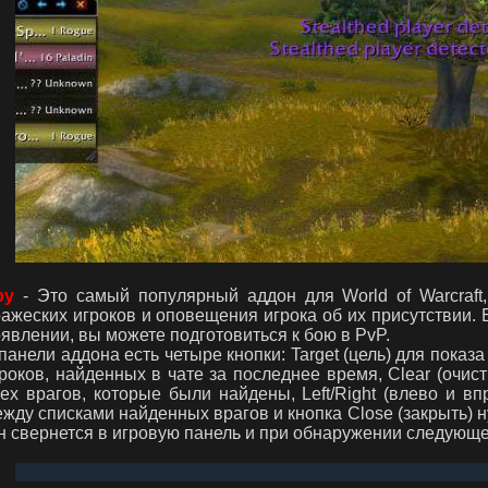
py
- Это самый популярный аддон для World of Warcraft
ажеских игроков и оповещения игрока об их присутствии.
явлении, вы можете подготовиться к бою в PvP.
панели аддона есть четыре кнопки: Target (цель) для показ
роков, найденных в чате за последнее время, Clear (очист
ех врагов, которые были найдены, Left/Right (влево и в
жду списками найденных врагов и кнопка Close (закрыть) 
н свернется в игровую панель и при обнаружении следующег