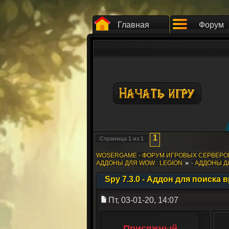
Главная
Форум
1
Страница
1
из
1
WOSERGAME - ФОРУМ ИГРОВЫХ СЕРВЕР
»
АДДОНЫ ДЛЯ WOW : LEGION
- АДДОНЫ 
Spy 7.3.0 - Аддон для поиска 
Пт, 03-01-20, 14:07
Присяжный