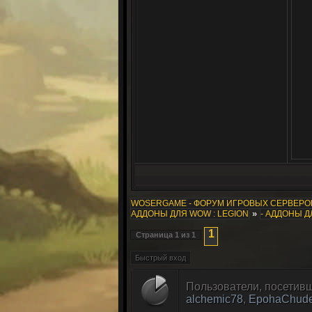
WOSERGAME - ФОРУМ ИГРОВЫХ СЕРВЕР
»
АДДОНЫ ДЛЯ WOW : LEGION
- АДДОНЫ 
1
Страница
1
из
1
Пользователи, посетивш
alchemic78
,
EpohaChud