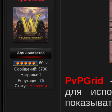
60 lvl
Сообщений:
3730
Награды:
1
PvPGrid
Репутация:
75
Статус:
Не в сети
для испо
показыват