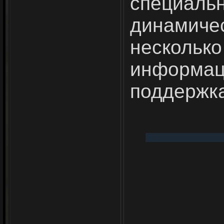
специал
динамич
нескольк
информаци
поддержка