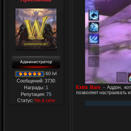
60 lvl
Сообщений:
3730
Extra Bars
- Аддон, ко
Награды:
1
позволяет настраивать и
Репутация:
75
Статус:
Не в сети