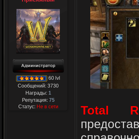
60 lvl
Сообщений:
3730
Награды:
1
Репутация:
75
Total 
Статус:
Не в сети
предост
справоч