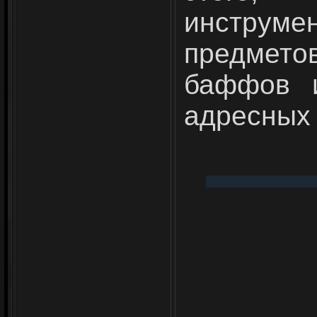
инстру
предмето
баффов и
адресных 