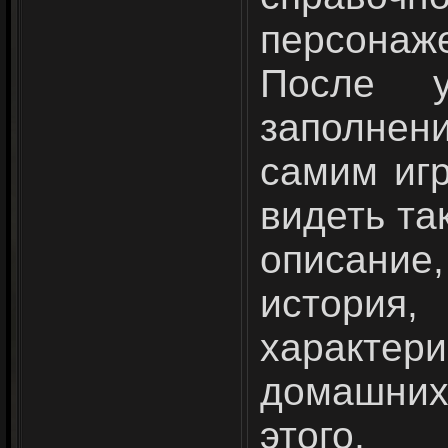
персонаж
После у
заполне
самим игр
видеть та
описани
истори
характе
домашних
этого,