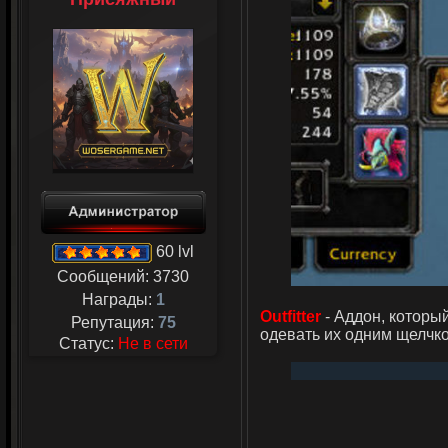
60 lvl
Сообщений:
3730
Награды:
1
Outfitter
- Аддон, которы
Репутация:
75
одевать их одним щелчк
Статус:
Не в сети