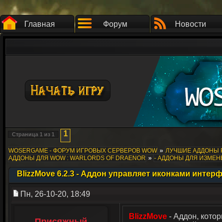
Главная
Форум
Новости
1
Страница
1
из
1
»
WOSERGAME - ФОРУМ ИГРОВЫХ СЕРВЕРОВ WOW
ЛУЧШИЕ АДДОНЫ 
»
АДДОНЫ ДЛЯ WOW : WARLORDS OF DRAENOR
- АДДОНЫ ДЛЯ ИЗМЕ
BlizzMove 6.2.3 - Аддон управляет иконками интер
Пн, 26-10-20, 18:49
BlizzMove
- Аддон, кото
Присяжный