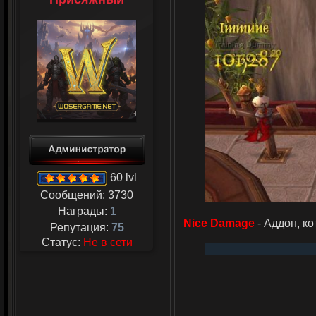
60 lvl
Сообщений:
3730
Награды:
1
Nice Damage
- Аддон, к
Репутация:
75
Статус:
Не в сети