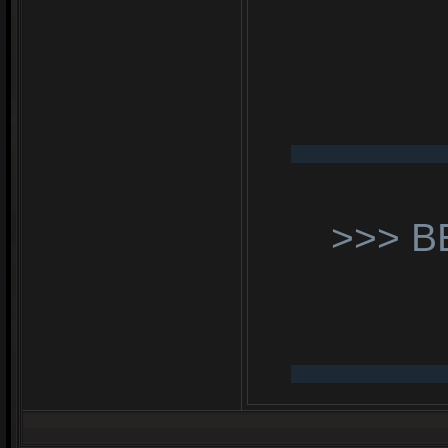
>>> В