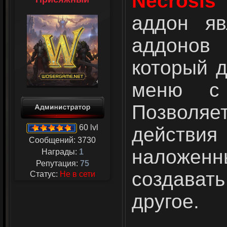
Necrosis 
аддон яв
аддонов
который д
меню с
Позволя
60 lvl
действи
Сообщений:
3730
наложе
Награды:
1
Репутация:
75
создава
Статус:
Не в сети
другое.