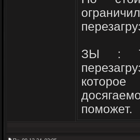
ограни
перезагру
ЗЫ : Т
перезагр
которо
досягае
поможет.