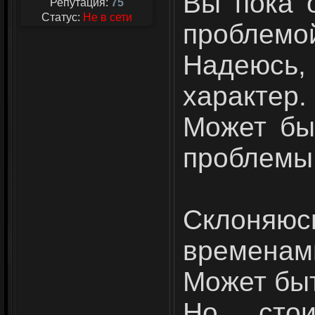
Вы пока 
Репутация:
75
Статус:
Не в сети
проблемо
Надеюсь,
характер.
Может бы
проблемы
Склоняюс
временами
Может бы
Но стои