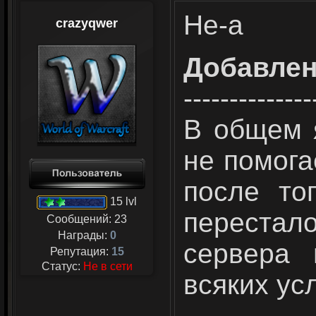
Не-а
crazyqwer
Добавле
--------------
В общем 
не помога
после то
15 lvl
перестало
Сообщений:
23
Награды:
0
сервера 
Репутация:
15
Статус:
Не в сети
всяких ус