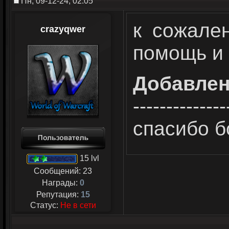
Пн, 09-12-24, 02:05
к сожале
crazyqwer
помощь и
Добавле
--------------
спасибо б
15 lvl
Сообщений:
23
Награды:
0
Репутация:
15
Статус:
Не в сети