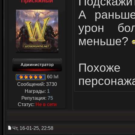
Подскажит
Присяжный
А раньше
урон бо
меньше?
Похоже
60 lvl
персонаж
Сообщений:
3730
Награды:
1
Репутация:
75
Статус:
Не в сети
Чт, 16-01-25, 22:58