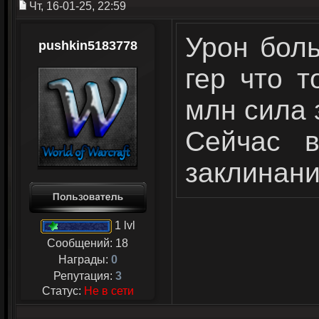
Чт, 16-01-25, 22:59
Урон бол
pushkin5183778
гер что т
млн сила 
Сейчас 
заклинани
1 lvl
Сообщений:
18
Награды:
0
Репутация:
3
Статус:
Не в сети