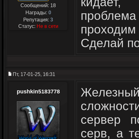
кидает,
Сообщений:
18
проблема
Награды:
0
Репутация:
3
проходим
Статус:
Не в сети
Сделай по
Пт, 17-01-25, 16:31
Железн
pushkin5183778
сложност
сервер п
серв, а т