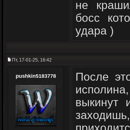
не краши
босс кот
удара )
Пт, 17-01-25, 16:42
После эт
pushkin5183778
исполина
выкинут 
заходиш
приходит