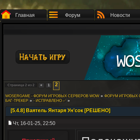
Главная
Форум
Новости
2
Страница
2
из
2
«
1
»
WOSERGAME - ФОРУМ ИГРОВЫХ СЕРВЕРОВ WOW
ФОРУМ ИГРОВЫХ СЕ
»
»
БАГ-ТРЕКЕР
- ИСПРАВЛЕНО ✅
[5.4.8] Ваятель Янтаря Ун'сок [РЕШЕНО]
Чт, 16-01-25, 22:50