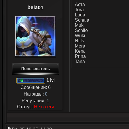
Аста
bela01
Tora
Lada
Schala
Muk
Schilo
Wuki
Nills
Mera
Kera
Prina
Tana
1 lvl
Сообщений:
6
Награды:
0
Репутация:
1
Статус:
Не в сети