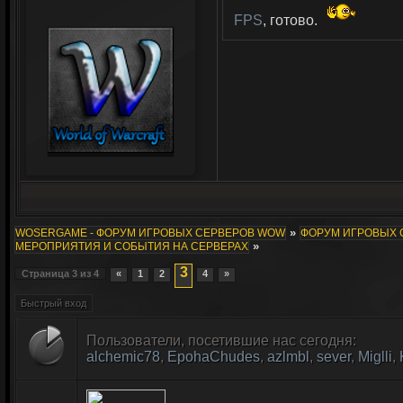
FPS
, готово.
»
WOSERGAME - ФОРУМ ИГРОВЫХ СЕРВЕРОВ WOW
ФОРУМ ИГРОВЫХ СЕ
»
МЕРОПРИЯТИЯ И СОБЫТИЯ НА СЕРВЕРАХ
3
Страница
3
из
4
«
1
2
4
»
Пользователи, посетившие нас сегодня:
alchemic78
,
EpohaChudes
,
azlmbl
,
sever
,
Miglli
,