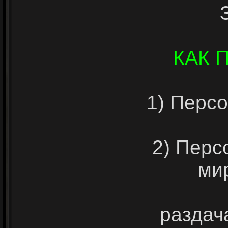
КАК 
1) Перс
2) Перс
ми
раздача